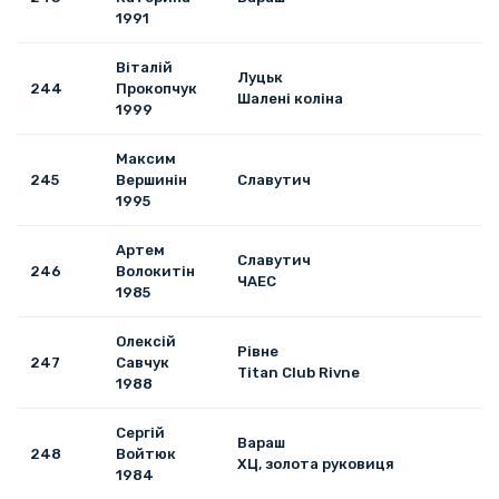
1991
Віталій
Луцьк
244
Прокопчук
Шалені коліна
1999
Максим
245
Вершинін
Славутич
1995
Артем
Славутич
246
Волокитін
ЧАЕС
1985
Олексій
Рівне
247
Савчук
Titan Club Rivne
1988
Сергій
Вараш
248
Войтюк
ХЦ, золота руковиця
1984