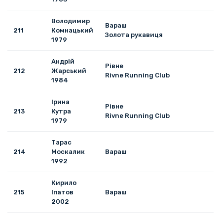
Володимир
Вараш
211
Комнацький
Золота рукавиця
1979
Андрій
Рівне
212
Жарський
Rivne Running Club
1984
Ірина
Рівне
213
Кутра
Rivne Running Club
1979
Тарас
214
Москалик
Вараш
1992
Кирило
215
Іпатов
Вараш
2002