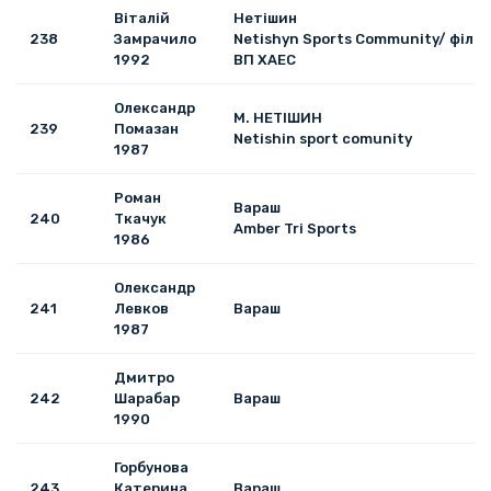
Віталій
Нетішин
238
Замрачило
Netishyn Sports Community/ філія
1992
ВП ХАЕС
Олександр
М. НЕТІШИН
239
Помазан
Netishin sport comunity
1987
Роман
Вараш
240
Ткачук
Amber Tri Sports
1986
Олександр
241
Левков
Вараш
1987
Дмитро
242
Шарабар
Вараш
1990
Горбунова
243
Катерина
Вараш