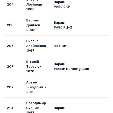
Вараш
204
Лосінець
РАЕС СКМ
1988
Василь
Вараш
205
Данілов
РАЕС РЦ-2
2002
Оксана
206
Алейнікова
Нетішин
1987
Віталій
Вараш
207
Тарасюк
Varash Running Club
1978
Артем
209
Жмудський
2010
Володимир
210
Будник
Вараш
1983