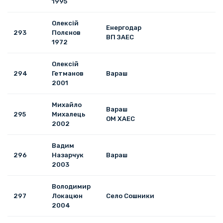
1995
Олексій
Енергодар
293
Полєнов
ВП ЗАЕС
1972
Олексій
294
Гетманов
Вараш
2001
Михайло
Вараш
295
Михалець
ОМ ХАЕС
2002
Вадим
296
Назарчук
Вараш
2003
Володимир
297
Локацюн
Село Сошники
2004