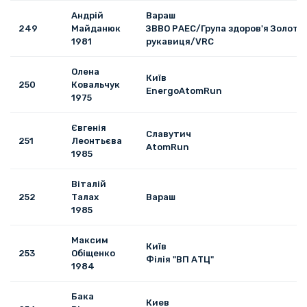
Андрій
Вараш
249
Майданюк
ЗВВО РАЕС/Група здоров'я Золота
1981
рукавиця/VRC
Олена
Київ
250
Ковальчук
EnergoAtomRun
1975
Євгенія
Славутич
251
Леонтьєва
AtomRun
1985
Віталій
252
Талах
Вараш
1985
Максим
Київ
253
Обіщенко
Філія "ВП АТЦ"
1984
Бака
Киев