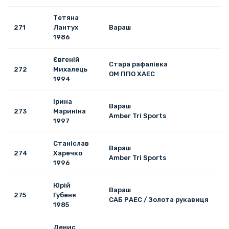
Тетяна
271
Лантух
Вараш
1986
Євгеній
Стара рафалівка
272
Михалець
ОМ ППО ХАЕС
1994
Ірина
Вараш
273
Мариніна
Amber Tri Sports
1997
Станіслав
Вараш
274
Харечко
Amber Tri Sports
1996
Юрій
Вараш
275
Губеня
САБ РАЕС / Золота рукавиця
1985
Денис