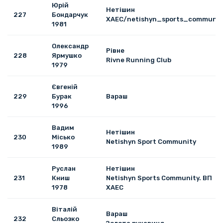
Юрій
Нетiшин
227
Бондарчук
ХАЕС/netishyn_sports_communit
1981
Олександр
Рівне
228
Ярмушко
Rivne Running Club
1979
Євгеній
229
Бурак
Вараш
1996
Вадим
Нетішин
230
Місько
Netishyn Sport Community
1989
Руслан
Нетішин
231
Книш
Netishyn Sports Community. ВП
1978
ХАЕС
Віталій
Вараш
232
Сльозко