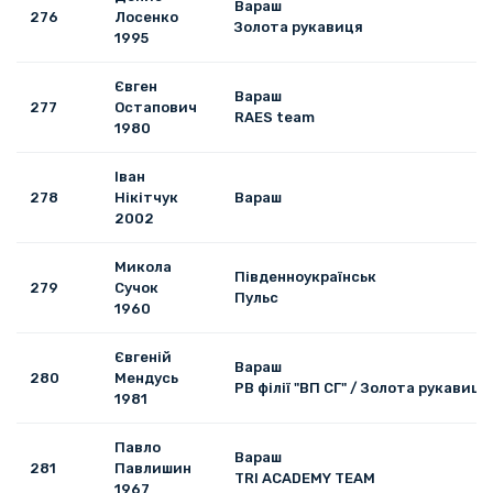
Вараш
276
Лосенко
Золота рукавиця
1995
Євген
Вараш
277
Остапович
RAES team
1980
Іван
278
Нікітчук
Вараш
2002
Микола
Південноукраїнськ
279
Сучок
Пульс
1960
Євгеній
Вараш
280
Мендусь
РВ філії "ВП СГ" / Золота рукавиця
1981
Павло
Вараш
281
Павлишин
TRI ACADEMY TEAM
1967