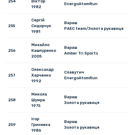
254
Віктор
EnergoAtomRun
1982
Сергій
Вараш
255
Сидорчук
РАЕС team/Золота рукавиця
1981
Михайло
Вараш
256
Кашпуренко
Amber Tri Sports
2005
Олександр
Славутич
257
Харченко
EnergoAtomRun
1992
Микола
Вараш
258
Шумра
Золота рукавиця
1975
Ігор
Вараш
259
Гриневка
Золота рукавиця
1986