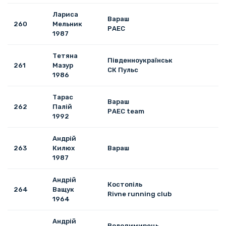
Лариса
Вараш
260
Мельник
РАЕС
1987
Тетяна
Південноукраїнськ
261
Мазур
СК Пульс
1986
Тарас
Вараш
262
Палій
РАЕС team
1992
Андрій
263
Килюх
Вараш
1987
Андрій
Костопіль
264
Ващук
Rivne running club
1964
Андрій
Володимирець