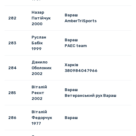
Назар
Вараш
282
Патійчук
AmberTriSports
2000
Руслан
Вараш
283
Бабік
РАЕС team
1999
Данило
Харків
284
Оболоник
380984047966
2002
Віталій
Вараш
285
Реєнт
Ветеранський рух Вараш
2002
Віталій
286
Федорчук
Вараш
1977