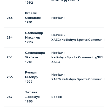
Золота рукавиця
1982
Віталій
233
Осколков
Нетішин
1981
Олександр
Нетішин
234
Михалюк
ХАЕС/Netishyn Sports Community
1993
Олександра
Нетішин
235
Жебель
Netishyn Sports Community/ВП
1981
ХАЕС
Руслан
Нетішин
236
Білокур
ХАЕС/Netishyn Sports Community
1977
Тетяна
237
Дорощук
Вараш
1985