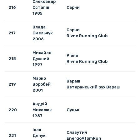
Олександр
216
Остапів
Сарни
1985
Влада
Сарни
217
Омельчук
Rivne Running Club
2006
Михайло
Рівне
218
Душний
Rivne Running Club
1997
Марко
Вараш
219
Воробей
Ветеранський рух Вараш
2001
Андрій
220
Михалюк
Луцьк
1987
Ілля
Славутич
221
Дячук
EnergoAtomRun