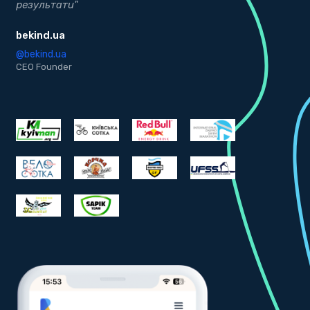
результати"
Д
bekind.ua
@
K
@bekind.ua
CEO Founder