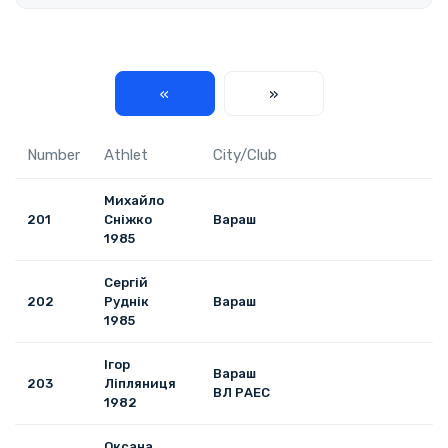
«
»
Number
Athlet
City/Club
Михайло
201
Сніжко
Вараш
1985
Сергій
202
Руднік
Вараш
1985
Ігор
Вараш
203
Ліпляниця
ВЛ РАЕС
1982
Оксана