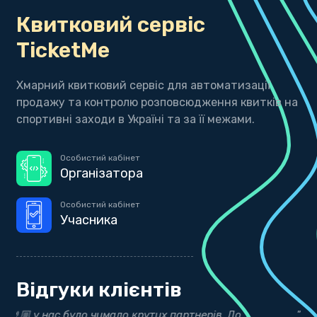
Квитковий сервіс
TicketMe
Хмарний квитковий сервіс для автоматизації
продажу та контролю розповсюдження квитків на
спортивні заходи в Україні та за її межами.
Особистий кабінет
Організатора
Особистий кабінет
Учасника
Відгуки клієнтів
"Дякуємо нашим друзям з Timing Events за точні
"