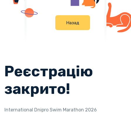
Н
а
з
а
д
Реєстрацію
закрито!
International Dnipro Swim Marathon 2026