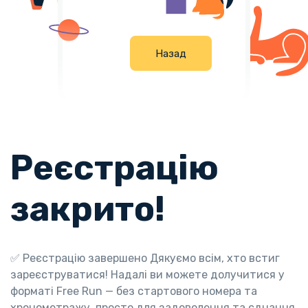
Н
а
з
а
д
Реєстрацію
закрито!
✅ Реєстрацію завершено Дякуємо всім, хто встиг
зареєструватися! Надалі ви можете долучитися у
форматі Free Run — без стартового номера та
хронометражу, просто для задоволення та єднання.