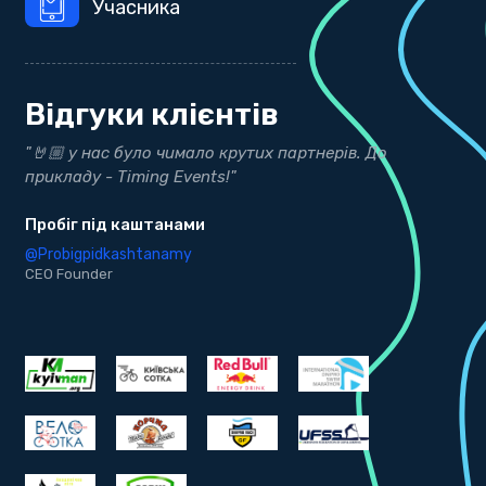
Учасника
Відгуки клієнтів
о
"Дякуємо нашим друзям з Timing Events за точні
результати"
bekind.ua
@bekind.ua
CEO Founder