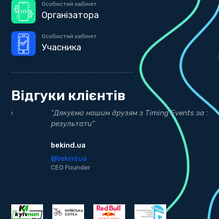
Особистий кабінет
Організатора
Особистий кабінет
Учасника
Відгуки клієнтів
"Дякуємо нашим друзям з Timing Events за точні
"
результати"
Д
bekind.ua
@
K
@bekind.ua
CEO Founder