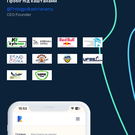
Пробіг під каштанами
b
@Probigpidkashtanamy
@
CEO Founder
C