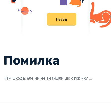
Н
а
з
а
д
Помилка
Нам шкода, але ми не знайшли цю сторінку ...