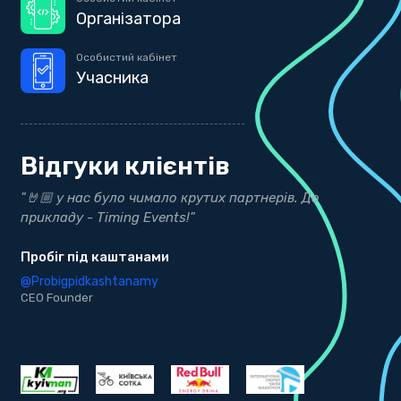
Організатора
Особистий кабінет
Учасника
Відгуки клієнтів
ти
"🤘🏼 у нас було чимало крутих партнерів. До
"
прикладу - Timing Events!"
р
Пробіг під каштанами
b
@Probigpidkashtanamy
@
CEO Founder
C