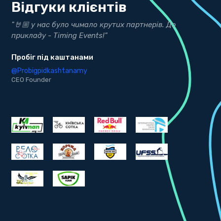
Відгуки клієнтів
о чимало крутих партнерів. До
"Дякуємо нашим друзя
ng Events!"
результати"
танами
bekind.ua
anamy
@bekind.ua
CEO Founder