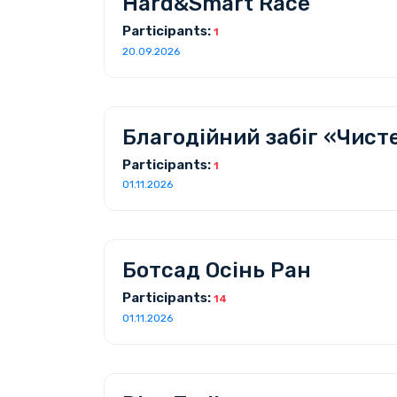
Hard&Smart Race
Participants:
1
20.09.2026
Благодійний забіг «Чисте
Participants:
1
01.11.2026
Ботсад Осінь Ран
Participants:
14
01.11.2026