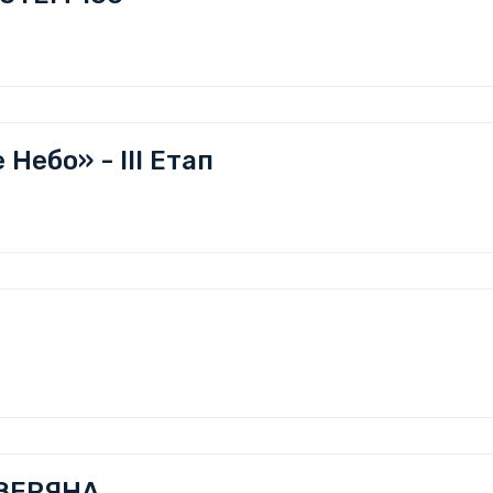
Небо» - III Етап
ОЗЕРЯНА