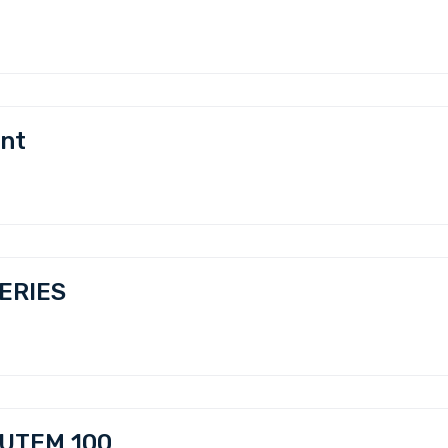
int
ERIES
 UTEM 100