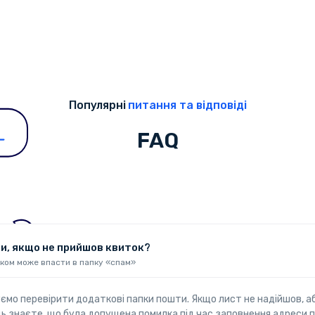
Популярні
питання та відповіді
FAQ
и, якщо не прийшов квиток?
тком може впасти в папку «спам»
мо перевірити додаткові папки пошти. Якщо лист не надійшов, а
ь знаєте, що була допущена помилка під час заповнення адреси 