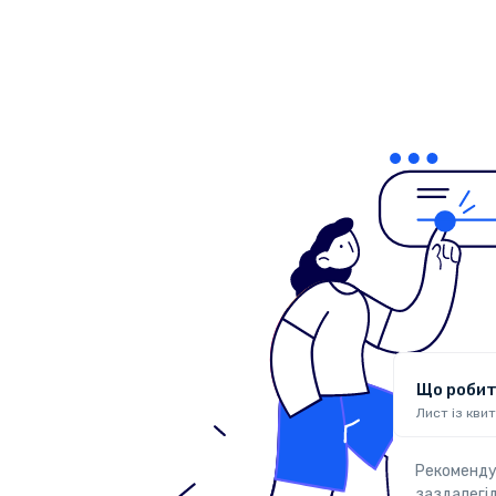
Що робит
Лист із кви
Рекомендує
заздалегід