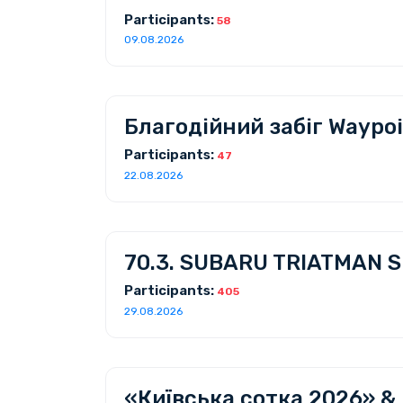
Participants:
58
09.08.2026
Благодійний забіг Waypo
Participants:
47
22.08.2026
70.3. SUBARU TRIATMAN S
Participants:
405
29.08.2026
«Київська сотка 2026» &