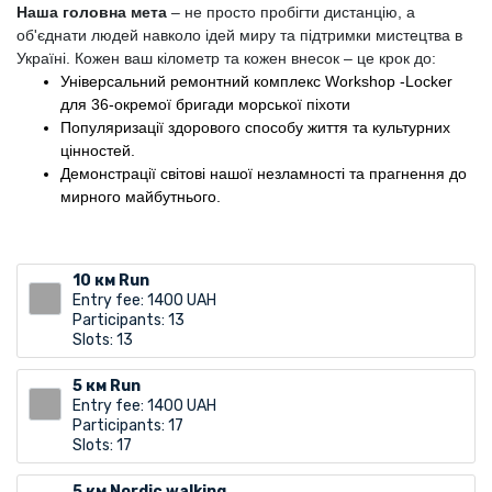
Наша головна мета
– не просто пробігти дистанцію, а
об'єднати людей навколо ідей миру та підтримки мистецтва в
Україні. Кожен ваш кілометр та кожен внесок – це крок до:
Універсальний ремонтний комплекс Workshop -Locker
для 36-окремої бригади морської піхоти
Популяризації здорового способу життя та культурних
цінностей.
Демонстрації світові нашої незламності та прагнення до
мирного майбутнього.
10 км Run
Entry fee: 1400 UAH
Participants: 13
Slots: 13
5 км Run
Entry fee: 1400 UAH
Participants: 17
Slots: 17
5 км Nordic walking