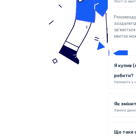
Лист із кви
Рекомендує
заздалегід
зв'яжіться
квиток мож
Я купив (
робити?
Напишіть у 
Як змінит
Заміна дани
Що таке с