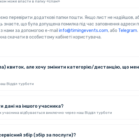
тком може впасти в папку «спам»
мо перевірити додаткові папки пошти. Якщо лист не надійшов, а
ь знаєте, що була допущена помилка під час заповнення адреси 
 з нами за допомогою e-mail
info@timingevents.com
, або
Telegram
на скачати в особистому кабінеті користувача.
ла) квиток, але хочу змінити категорію/дистанцію, що мен
наш Відділ турботи
и дані на іншого учасника?
х учасника відбувається виключно через наш Відділ турботи
ервісний збір (збір за послуги)?