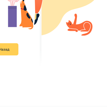
Н
а
з
а
д