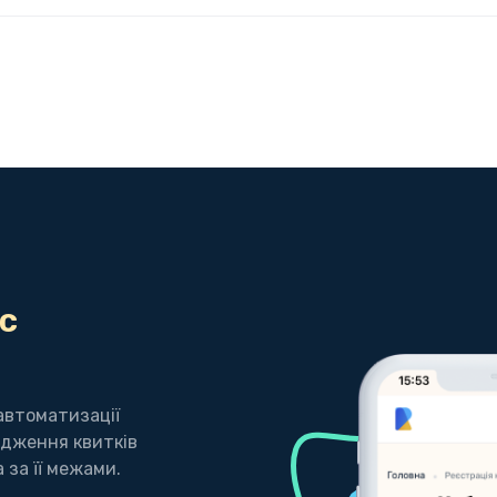
с
автоматизації
дження квитків
 за її межами.