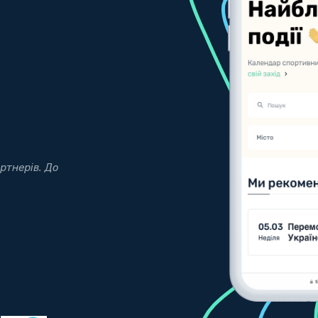
vents за точні
"Спасибо вам за работу, молодцы - было 
Данило Сапунов
@kyivman.org
KYIVMAN