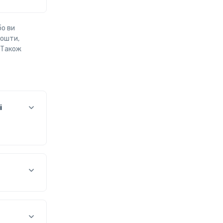
бо ви
пошти,
. Також
і