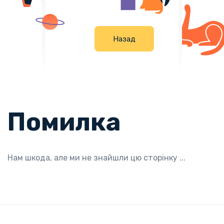
Н
а
з
а
д
Помилка
Нам шкода, але ми не знайшли цю сторінку ...